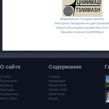
Федеральное Государственное
Унитарное Предприятие Центральны
Научно-Исследовательский Институт
Машиностроения (ЦНИИМаш)
О сайте
Содержание
Г
О сайте
Главная
Персоналии
Публикации
Контакты
Проект ISON
Партнеры
Проект LFVN
Справочники
Любителям
Карта сайта
Форум