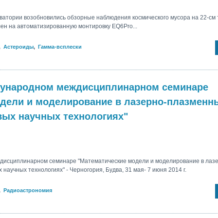
рватории возобновились обзорные наблюдения космического мусора на 22-см
ен на автоматизированную монтировку EQ6Pro...
,
Астероиды
,
Гамма-всплески
дународном междисциплинарном семинаре
дели и моделирование в лазерно-плазменн
вых научных технологиях"
дисциплинарном семинаре "Математические модели и моделирование в лазе
научных технологиях" - Черногория, Будва, 31 мая- 7 июня 2014 г.
,
Радиоастрономия