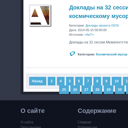
Доклады на 32 сесс
космическому мусо
Категория:
Доклады проекта ISON
Дата: 2014-05-15 00:00:00
Источник:
«АиТ»
Доклады на 32 сессии Межагентстко
Категории:
Космический мусор
Назад
1
2
3
4
5
6
7
8
9
10
1
25
26
27
28
29
30
О сайте
Содержание
О сайте
Главная
Персоналии
Публикации