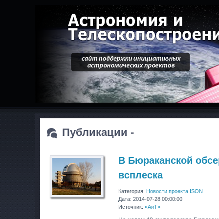
Публикации -
В Бюраканской обс
всплеска
Категория:
Новости проекта ISON
Дата: 2014-07-28 00:00:00
Источник:
«АиТ»